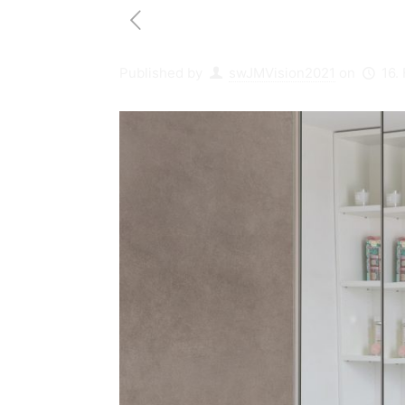
Published by
swJMVision2021
on
16.