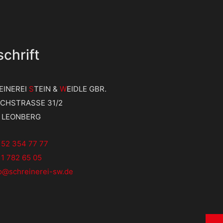
chrift
EINEREI
S
TEIN &
W
EIDLE GBR.
ICHSTRASSE 31/2
9 LEONBERG
152 354 77 77
1 782 65 05
fo@schreinerei-sw.de