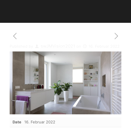
swJMVision2021
Published by
on
16. Februar 2022
Date
16. Februar 2022