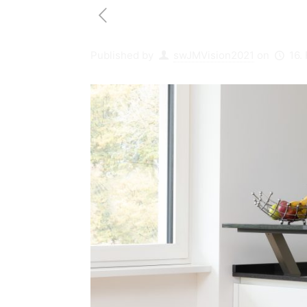
Published by
swJMVision2021
on
16.