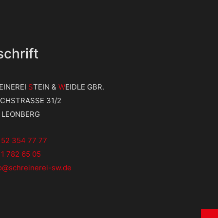
chrift
EINEREI
S
TEIN &
W
EIDLE GBR.
ICHSTRASSE 31/2
9 LEONBERG
152 354 77 77
1 782 65 05
fo@schreinerei-sw.de