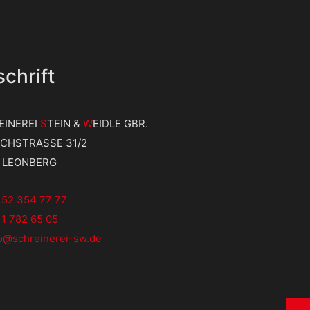
chrift
EINEREI
S
TEIN &
W
EIDLE GBR.
ICHSTRASSE 31/2
9 LEONBERG
152 354 77 77
1 782 65 05
fo@schreinerei-sw.de