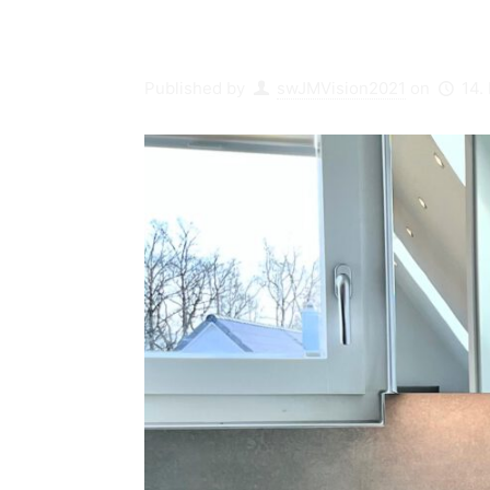
Published by
swJMVision2021
on
14.