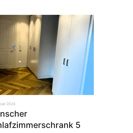
ruar 2024
̈nscher
hlafzimmerschrank 5