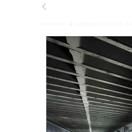
Published by
swJMVision2021
on
16.