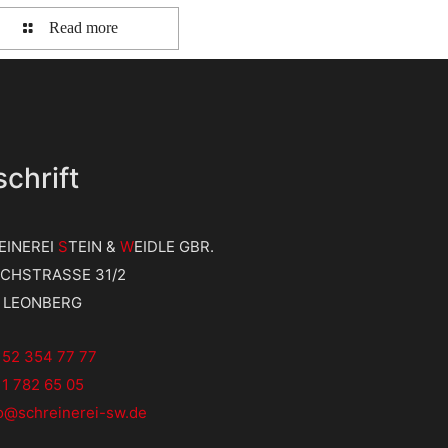
Read more
chrift
EINEREI
S
TEIN &
W
EIDLE GBR.
ICHSTRASSE 31/2
9 LEONBERG
152 354 77 77
1 782 65 05
fo@schreinerei-sw.de