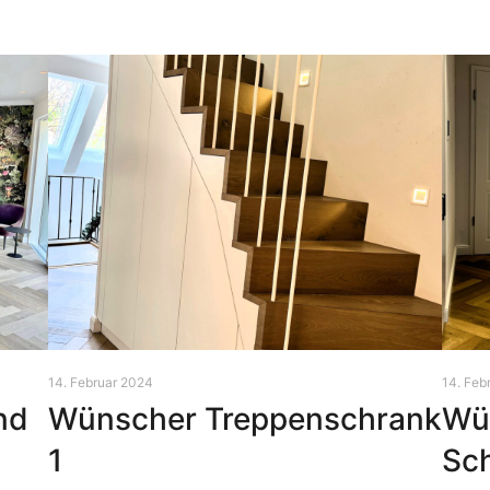
14. Februar 2024
14. Feb
nd
Wünscher Treppenschrank
Wu
1
Sc