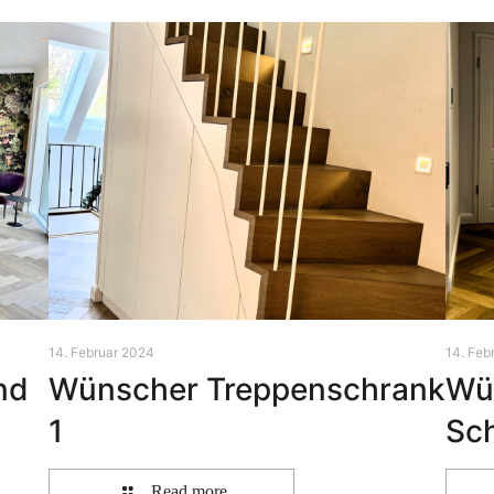
14. Februar 2024
14. Feb
nd
Wünscher Treppenschrank
Wu
1
Sc
Read more