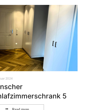
ruar 2024
̈nscher
hlafzimmerschrank 5
Read more