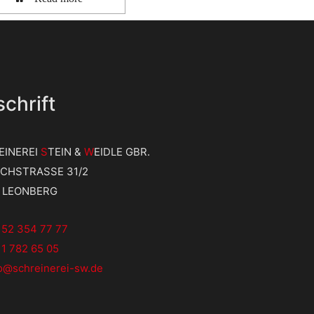
chrift
EINEREI
S
TEIN &
W
EIDLE GBR.
ICHSTRASSE 31/2
9 LEONBERG
152 354 77 77
1 782 65 05
fo@schreinerei-sw.de