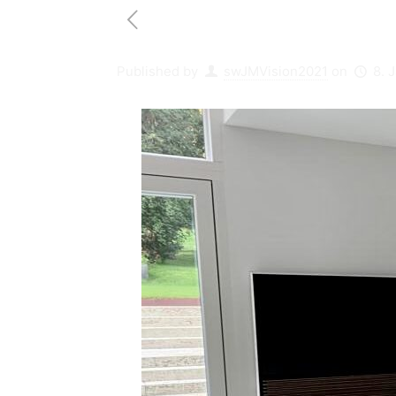
Published by
swJMVision2021
on
8. 