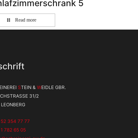
hlafzimmerschrank 5
Read more
chrift
EINEREI
S
TEIN &
W
EIDLE GBR.
ICHSTRASSE 31/2
9 LEONBERG
152 354 77 77
1 782 65 05