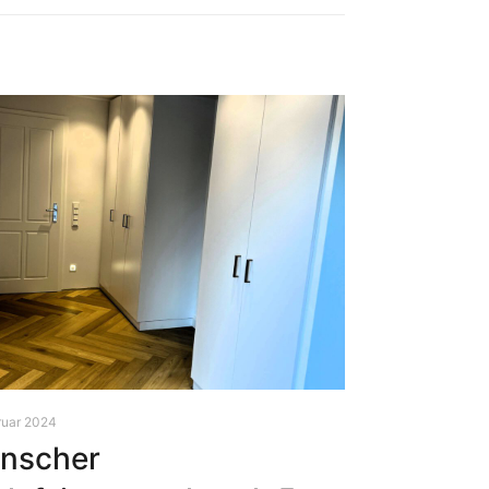
ruar 2024
̈nscher