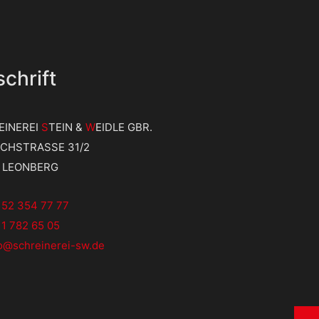
chrift
EINEREI
S
TEIN &
W
EIDLE GBR.
ICHSTRASSE 31/2
9 LEONBERG
152 354 77 77
1 782 65 05
fo@schreinerei-sw.de