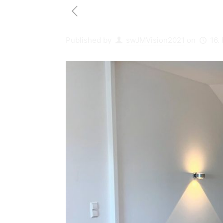
Published by
swJMVision2021
on
16.