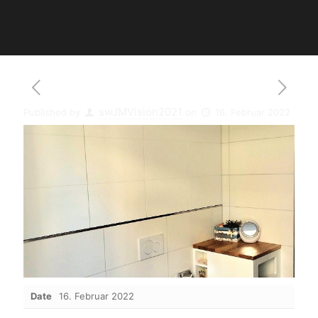
swJMVision2021
Published by
on
16. Februar 2022
Date
16. Februar 2022